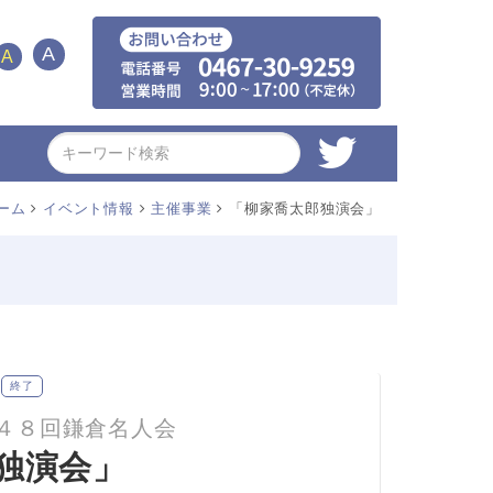
A
A
ーム
イベント情報
主催事業
「柳家喬太郎独演会」
）
終了
４８回鎌倉名人会
独演会」