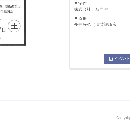
▼制作
株式会社 影向舎
▼監修
長井好弘（演芸評論家）
イベント
Copyrig