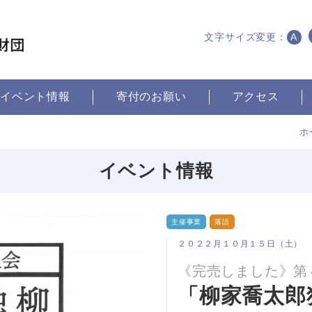
文字サイズ変更：
A
イベント情報
寄付のお願い
アクセス
ホ
イベント情報
主催事業
落語
２０２２月１０月１５日（土
《完売しました》第
「柳家喬太郎