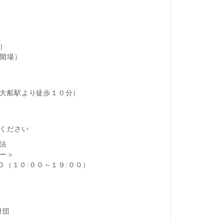
）
開場）
大船駅より徒歩１０分）
）
ください
法
ー＞
４０（１０:００～１９:００）
財団