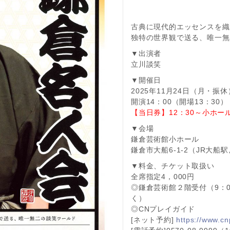
古典に現代的エッセンスを織
独特の世界観で送る、唯一無
▼出演者
立川談笑
▼開催日
2025年11月24日（月・振休
開演14：00（開場13：30）
【当日券】12：30～小ホ
▼会場
鎌倉芸術館小ホール
鎌倉市大船6-1-2（JR大船
▼料金、チケット取扱い
全席指定4，000円
◎鎌倉芸術館２階受付（9：00
く）
◎CNプレイガイド
[ネット予約]
https://www.c