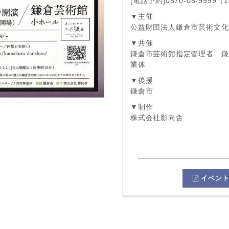
[電話予約]0570-08-9999（
▼主催
公益財団法人鎌倉市芸術文化
▼共催
鎌倉市芸術館指定管理者 鎌
業体
▼後援
鎌倉市
▼制作
株式会社影向舎
イベント