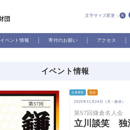
文字サイズ変更：
A
イベント情報
寄付のお願い
アクセス
イベント情報
主催事業
落語
2025年11月24日（月・振休）
第57回鎌倉名人会
立川談笑 独