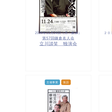
2025年11月24日（月・振休）
２０
第57回鎌倉名人会
立川談笑 独演会
主催事業
落語