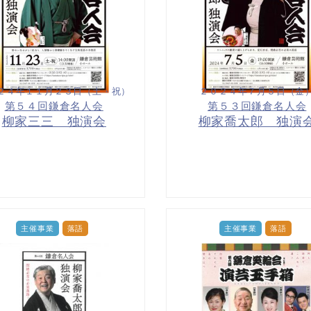
２４年１１月２３日（土・祝）
２０２４年７月５日（金
第５４回鎌倉名人会
第５３回鎌倉名人会
柳家三三 独演会
柳家喬太郎 独演
主催事業
落語
主催事業
落語