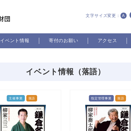
文字サイズ変更：
A
イベント情報
寄付のお願い
アクセス
イベント情報（落語）
主催事業
落語
指定管理事業
落語