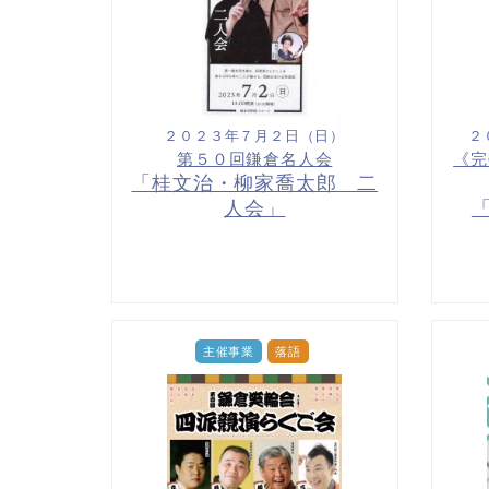
２０２３年７月２日（日）
２
第５０回鎌倉名人会
《完
「桂文治・柳家喬太郎 二
人会」
主催事業
落語