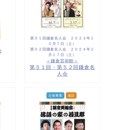
）
第５１回鎌倉名人会 ２０２３年１
０月７日（土）
第５２回鎌倉名人会 ２０２４年２
会
月１７日（土）
＜鎌倉芸術館＞
第５１回・第５２回鎌倉名
人会
主催事業
落語