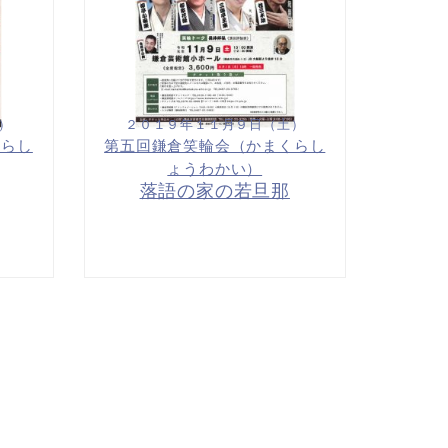
）
２０１９年１１月９日（土）
くらし
第五回鎌倉笑輪会（かまくらし
ょうわかい）
落語の家の若旦那