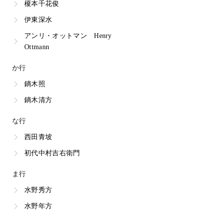
榎本千花俊
伊東深水
アンリ・オットマン Henry
Ottmann
か行
鏑木照
鏑木清方
な行
西田青坡
初代中村吉右衛門
ま行
水野秀方
水野年方