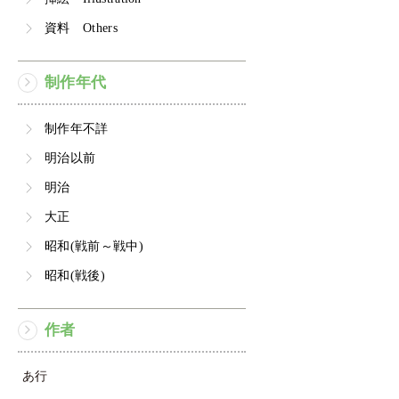
資料 Others
制作年代
制作年不詳
明治以前
明治
大正
昭和(戦前～戦中)
昭和(戦後)
作者
あ行