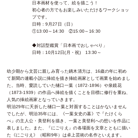
日本画材を使って、絵を描こう！
初心者の方でもお楽しみいただけるワークショッ
プです。
日時：9月27日（日）
①13:00～14:30 ②15:00～16:30
◆対話型鑑賞「日本画でおしゃべり」
日時：10月12日(月・祝) 13:30～
幼少期から文芸に親しみ育った鏑木清方は、16歳の年に初め
て新聞の連載小説に挿絵を描き挿絵画家として画業を始めまし
た。当時、愛読していた樋口一葉（1872-1896）や泉鏡花
（1873-1939）の作品へ挿絵を描くことを目標に修行を重ね、
人気の挿絵画家となっていきます。
明治29年に夭折した樋口一葉と対面することはかないません
でしたが、明治35年には、《一葉女史の墓》で『たけくら
べ』の主人公・美登利を描き、一葉と美登利への想いを作品に
表しました。また、『にごりえ』の各場面を文章とともに描い
た《にごりえ》（昭和9年）は卓上芸術の名作といえます。