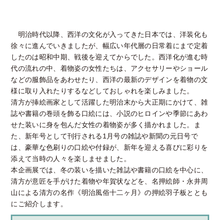
明治時代以降、西洋の文化が入ってきた日本では、洋装化も
徐々に進んでいきましたが、幅広い年代層の日常着にまで定着
したのは昭和中期、戦後を迎えてからでした。西洋化が進む時
代の流れの中、着物姿の女性たちは、アクセサリーやショール
などの服飾品をあわせたり、西洋の最新のデザインを着物の文
様に取り入れたりするなどしておしゃれを楽しみました。
清方が挿絵画家として活躍した明治末から大正期にかけて、雑
誌や書籍の巻頭を飾る口絵には、小説のヒロインや季節にあわ
せた装いに身を包んだ女性の着物姿が多く描かれました。ま
た、新年号として刊行される1月号の雑誌や新聞の元日号で
は、豪華な色刷りの口絵や付録が、新年を迎える喜びに彩りを
添えて当時の人々を楽しませました。
本企画展では、冬の装いを描いた雑誌や書籍の口絵を中心に、
清方が意匠を手がけた着物や年賀状などを、名押絵師・永井周
山による清方の名作《明治風俗十二ヶ月》の押絵羽子板ととも
にご紹介します。