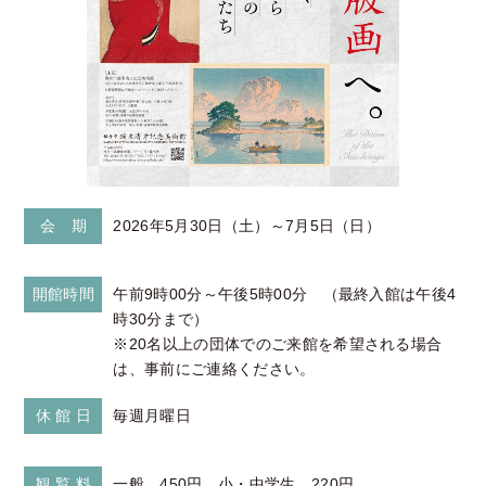
会 期
2026年5月30日（土）～7月5日（日）
開館時間
午前9時00分～午後5時00分 （最終入館は午後4
時30分まで）
※20名以上の団体でのご来館を希望される場合
は、事前にご連絡ください。
休 館 日
毎週月曜日
観 覧 料
一般 450円、小・中学生 220円