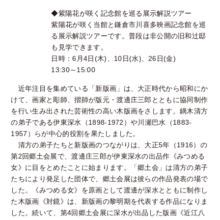
◆紫陽花が咲く記念館を巡る展示解説ツアー
紫陽花が咲く当館と鎌倉市川喜多映画記念館を巡
る展示解説ツアーです。普段は非公開の旧和辻邸
も見学できます。
日時：6月4日(木)、10日(水)、26日(金)
13:30～15:00
近年注目を集めている「新版画」は、大正時代から昭和にか
けて、画家と彫師、摺師が版元・渡邊庄三郎とともに協同制作
を行い生み出された芸術性の高い木版画をさします。鏑木清方
の弟子である伊東深水（1898-1972）や川瀬巴水（1883-
1957）らが中心的役割を果たしました。
清方の弟子たちと新版画のつながりは、大正5年（1916）の
第2回郷土会展で、渡邊庄三郎が伊東深水の出品作《みつめる
女》に目をとめたことに始まります。「郷土会」は清方の弟子
たちにより発足した団体で、郷土会展は彼らの作品発表の場で
した。《みつめる女》を原画として渡邊が深水とともに制作し
た木版画《対鏡》は、新版画の黎明期を代表する作品になりま
した。続いて、第4回郷土会展に深水が出品した版画《近江八