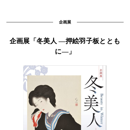
企画展
企画展「冬美人 ―押絵羽子板ととも
に―」