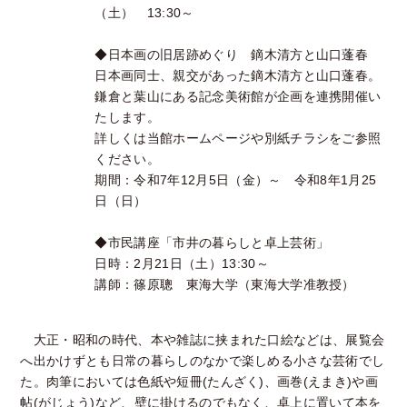
（土） 13:30～
◆日本画の旧居跡めぐり 鏑木清方と山口蓬春
日本画同士、親交があった鏑木清方と山口蓬春。
鎌倉と葉山にある記念美術館が企画を連携開催い
たします。
詳しくは当館ホームページや別紙チラシをご参照
ください。
期間：令和7年12月5日（金）～ 令和8年1月25
日（日）
◆市民講座「市井の暮らしと卓上芸術」
日時：2月21日（土）13:30～
講師：篠原聰 東海大学（東海大学准教授）
大正・昭和の時代、本や雑誌に挟まれた口絵などは、展覧会
へ出かけずとも日常の暮らしのなかで楽しめる小さな芸術でし
た。肉筆においては色紙や短冊(たんざく)、画巻(えまき)や画
帖(がじょう)など、壁に掛けるのでもなく、卓上に置いて本を