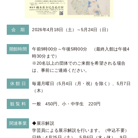
会 期
2026年4月18日（土）～5月24日（日）
開館時間
午前9時00分～午後5時00分 （最終入館は午後4
時30分まで）
※20名以上の団体でのご来館を希望される場合
は、事前にご連絡ください。
休 館 日
毎週月曜日（5月4日（月・祝）を除く）、5月7日
（木）
観 覧 料
一般 450円、小・中学生 220円
関連事業
◆展示解説
学芸員による展示解説を行います。（申込不要）
日時：4月25日（土）、5月6日（水・休）、9日