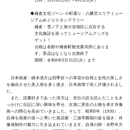
日時：3月26日(木) ～4月5日(木）
◆鎌倉文化ゾーン 小町通り・八幡宮エリアミュー
ジアムめぐりスタンプラリー
鎌倉・雪ノ下と扇ガ谷地区に点在する
文化施設を巡ってミュージアムグッズを
ゲット！
台紙は各館や鎌倉駅観光案内所にありま
す。景品はなくなり次第終了
期間：令和8年3月31日(火）まで
日本画家・鏑木清方は四季折々の草花や自然と女性の美しさ
を融合させた美人画を多く描き、日本画壇で高く評価されまし
た。
また、読書好きであった清方は、史伝小説を読んだことをき
っかけに伝記に深い興味を寄せ、次第に実在の人物を表す肖像
画への関心を高めていきました。そして、昭和5年（1930）、
自身を画家の道へと導いた落語家・三遊亭圓朝の姿を描き、肖
像画制作の魅力に引き込まれていきます。自身の師・水野年方