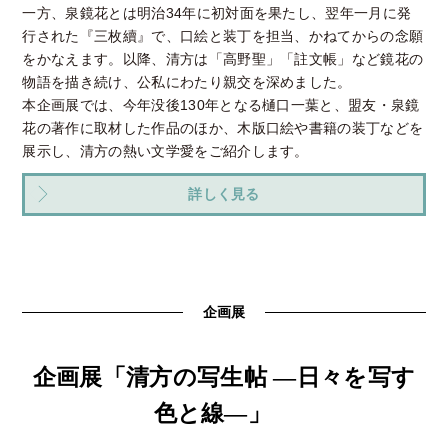
一方、泉鏡花とは明治34年に初対面を果たし、翌年一月に発
行された『三枚續』で、口絵と装丁を担当、かねてからの念願
をかなえます。以降、清方は「高野聖」「註文帳」など鏡花の
物語を描き続け、公私にわたり親交を深めました。
本企画展では、今年没後130年となる樋口一葉と、盟友・泉鏡
花の著作に取材した作品のほか、木版口絵や書籍の装丁などを
展示し、清方の熱い文学愛をご紹介します。
詳しく見る
企画展
企画展「清方の写生帖 ―日々を写す
色と線―」