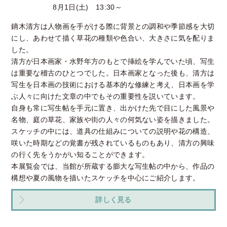
8月1日(土) 13:30～
鏑木清方は人物画を手がける際に背景との調和や季節感を大切
にし、あわせて描く草花の種類や色合い、大きさに気を配りま
した。
清方が日本画家・水野年方のもとで挿絵を学んでいた頃、写生
は重要な稽古のひとつでした。日本画家となった後も、清方は
写生を日本画の技術における基本的な修練と考え、日本画を学
ぶ人々に向けた文章の中でもその重要性を説いています。
自身も常に写生帖を手元に置き、出かけた先で目にした風景や
名物、庭の草花、家族や街の人々の何気ない姿を描きました。
スケッチの中には、道具の仕組みについての説明や花の構造、
咲いた時期などの覚書が残されているものもあり、清方の興味
の行く先をうかがい知ることができます。
本展覧会では、当館が所蔵する膨大な写生帖の中から、作品の
構想や夏の風物を描いたスケッチを中心にご紹介します。
詳しく見る