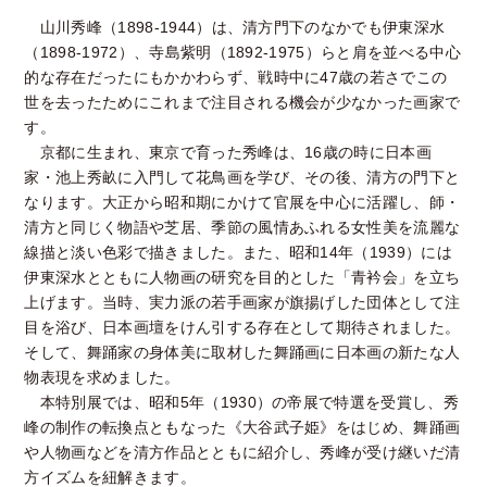
山川秀峰（1898-1944）は、清方門下のなかでも伊東深水
（1898-1972）、寺島紫明（1892-1975）らと肩を並べる中心
的な存在だったにもかかわらず、戦時中に47歳の若さでこの
世を去ったためにこれまで注目される機会が少なかった画家で
す。
京都に生まれ、東京で育った秀峰は、16歳の時に日本画
家・池上秀畝に入門して花鳥画を学び、その後、清方の門下と
なります。大正から昭和期にかけて官展を中心に活躍し、師・
清方と同じく物語や芝居、季節の風情あふれる女性美を流麗な
線描と淡い色彩で描きました。また、昭和14年（1939）には
伊東深水とともに人物画の研究を目的とした「青衿会」を立ち
上げます。当時、実力派の若手画家が旗揚げした団体として注
目を浴び、日本画壇をけん引する存在として期待されました。
そして、舞踊家の身体美に取材した舞踊画に日本画の新たな人
物表現を求めました。
本特別展では、昭和5年（1930）の帝展で特選を受賞し、秀
峰の制作の転換点ともなった《大谷武子姫》をはじめ、舞踊画
や人物画などを清方作品とともに紹介し、秀峰が受け継いだ清
方イズムを紐解きます。