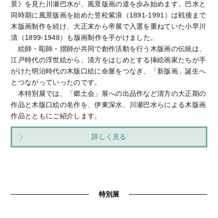
景》を見た川瀬巴水が、風景版画の道を歩み始めます。巴水と
同時期に風景版画を始めた笠松紫浪（1891-1991）は戦後まで
木版画制作を続け、大正末から帝展で入選を重ねていた小早川
清（1899-1948）も版画制作を手がけました。
絵師・彫師・摺師が共同で創作活動を行う木版画の伝統は、
江戸時代の浮世絵から、清方をはじめとする挿絵画家たちが手
がけた明治時代の木版口絵に命脈をつなぎ、「新版画」誕生へ
とつながっていったのです。
本特別展では、「郷土会」展への出品作など清方の大正期の
作品と木版口絵の名作を、伊東深水、川瀬巴水らによる木版画
作品とともにご紹介します。
詳しく見る
特別展