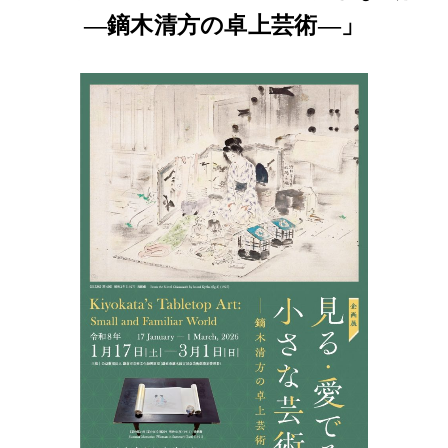
―鏑木清方の卓上芸術―」