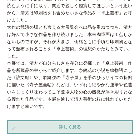
読むように手に取り、間近で親しく鑑賞してほしいという思い
から、清方は印刷物をも含めた小さな作品を「卓上芸術」と呼
びました。
大作の競演の場とも言える大展覧会へ出品を重ねつつも、清方
は好んで小さな作品を作り続けました。本来肉筆画は１点しか
ないものですが、それが大きさ、価格ともに手頃な印刷物とな
って頒布されることを「卓上芸術」の理想のかたちとみていま
した。
本展では、清方が自分らしさを存分に発揮した「卓上芸術」作
品を所蔵品の中からご紹介します。泉鏡花の小説を絵物語にし
た《註文帖》や、歌舞伎の「寺子屋」を手のひらサイズの折帖
に描いた《寺子屋画帖》などは、いずれも細やかな運筆や色遣
いをじっくり味わってこそ登場人物の心の機微が浮き彫りとな
る優れた作品です。本展を通して清方芸術の粋に触れていただ
けますと幸いです。
詳しく見る