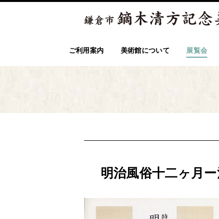
ご利用案内
美術館について
展覧会
明治風俗十二ヶ月ー