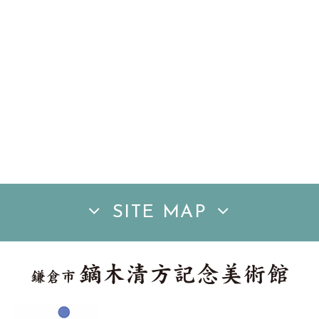
SITE MAP