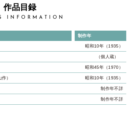
作品目録
S INFORMATION
制作年
昭和10年（1935）
（個人蔵）
昭和45年（1970）
山作）
昭和10年（1935）
制作年不詳
制作年不詳