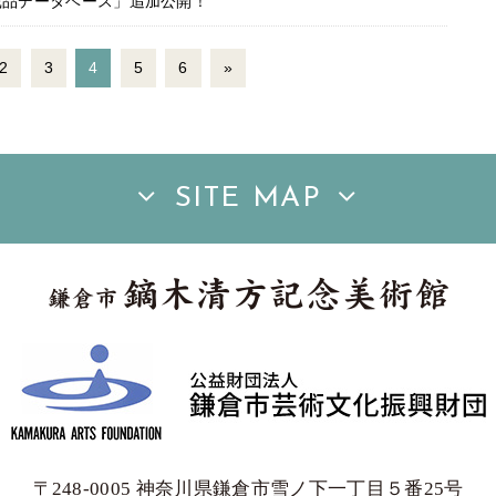
蔵品データベース」追加公開！
2
3
4
5
6
»
SITE MAP
〒248-0005 神奈川県鎌倉市雪ノ下一丁目５番25号