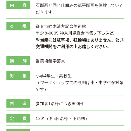
内 容
石版画と同じ仕組みの紙平版画を体験していた
だきます。
会 場
鎌倉市鏑木清方記念美術館
〒248-0005 神奈川県鎌倉市雪ノ下1-5-25
※当館には駐車場、駐輪場はありません。公共
交通機関をご利用の上お越しください。
講 師
当美術館学芸員
対 象
小学4年生～高校生
（ワークショップでの説明は小・中学生が対象
です）
料 金
参加者1名様につき900円
定 員
12名（各日6名様・予約制）