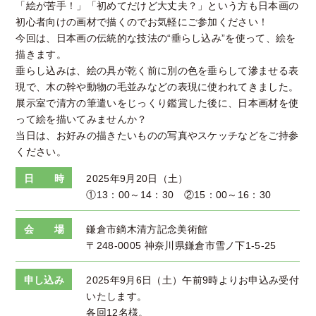
「絵が苦手！」「初めてだけど大丈夫？」という方も日本画の
初心者向けの画材で描くのでお気軽にご参加ください！
今回は、日本画の伝統的な技法の“垂らし込み”を使って、絵を
描きます。
垂らし込みは、絵の具が乾く前に別の色を垂らして滲ませる表
現で、木の幹や動物の毛並みなどの表現に使われてきました。
展示室で清方の筆遣いをじっくり鑑賞した後に、日本画材を使
って絵を描いてみませんか？
当日は、お好みの描きたいものの写真やスケッチなどをご持参
ください。
日 時
2025年9月20日（土）
①13：00～14：30 ②15：00～16：30
会 場
鎌倉市鏑木清方記念美術館
〒248-0005 神奈川県鎌倉市雪ノ下1-5-25
申し込み
2025年9月6日（土）午前9時よりお申込み受付
いたします。
各回12名様。