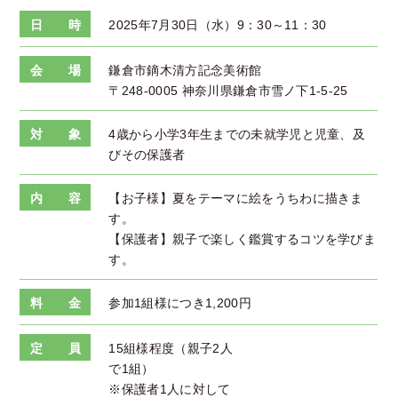
日 時
2025年7月30日（水）9：30～11：30
会 場
鎌倉市鏑木清方記念美術館
〒248-0005 神奈川県鎌倉市雪ノ下1-5-25
対 象
4歳から小学3年生までの未就学児と児童、及
びその保護者
内 容
【お子様】夏をテーマに絵をうちわに描きま
す。
【保護者】親子で楽しく鑑賞するコツを学びま
す。
料 金
参加1組様につき1,200円
定 員
15組様程度（親子2人
で1組）
※保護者1人に対して