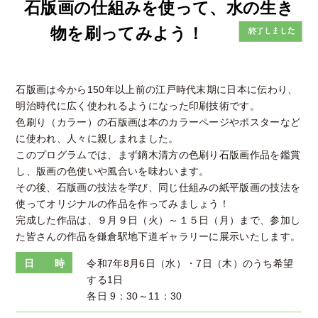
石版画の仕組みを使って、水の生き
物を刷ってみよう！
石版画は今から150年以上前の江戸時代末期に日本に伝わり、
明治時代に広く使われるようになった印刷技術です。
色刷り（カラー）の石版画は本のカラーページやポスターなど
に使われ、人々に親しまれました。
このプログラムでは、まず鏑木清方の色刷り石版画作品を鑑賞
し、版画の色使いや風合いを味わいます。
その後、石版画の技法を学び、同じ仕組みの紙平版画の技法を
使ってオリジナルの作品を作ってみましょう！
完成した作品は、９月９日（火）～１５日（月）まで、参加し
た皆さんの作品を鎌倉駅地下道ギャラリーに展示いたします。
日 時
令和7年8月6日（水）・7日（木）のうち希望
する1日
各日 9：30～11：30