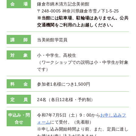
会 場
鎌倉市鏑木清方記念美術館
〒248-0005 神奈川県鎌倉市雪ノ下1-5-25
※当館には駐車場、駐輪場はありません。公共
交通機関をご利用の上お越しください。
講 師
当美術館学芸員
対 象
小・中学生、高校生
（ワークショップでの説明は小・中学生が対象
です）
料 金
参加者1名様につき1,500円
定 員
24名（各日12名様・予約制）
申込み・問
令和7年7月5日（土）9：00から
お申し込みフ
合せ
ォーム
にて受付。（先着順）
※申し込み開始時間より前、また、定員に達し