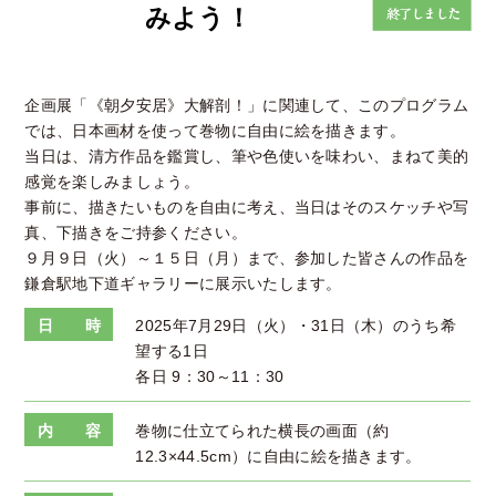
みよう！
企画展「《朝夕安居》大解剖！」に関連して、このプログラム
では、日本画材を使って巻物に自由に絵を描きます。
当日は、清方作品を鑑賞し、筆や色使いを味わい、まねて美的
感覚を楽しみましょう。
事前に、描きたいものを自由に考え、当日はそのスケッチや写
真、下描きをご持参ください。
９月９日（火）～１５日（月）まで、参加した皆さんの作品を
鎌倉駅地下道ギャラリーに展示いたします。
日 時
2025年7月29日（火）・31日（木）のうち希
望する1日
各日 9：30～11：30
内 容
巻物に仕立てられた横長の画面（約
12.3×44.5cm）に自由に絵を描きます。