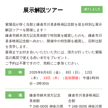
展示解説ツアー
紫陽花が咲く当館と鎌倉市川喜多映画記念館を巡る特別な展示
解説ツアーを開催します！
鎌倉市鏑木清方記念美術館で特別展を鑑賞したのち、鎌倉市川
喜多映画記念館へ向かい、開催中の特別展を鑑賞し、旧和辻邸
を見学します。
最期までお付き合いいただいた方には、清方が行っていた紫陽
花の風習で使える赤い水引をプレゼント。
ご予約は不要ですので、気軽にご参加ください。
日 時
2025年6月6日（金）、8日（日）、12日
（木）、
19日（木）（追加開催）
午後1時30
分～2時30分
会 場
鎌倉市鏑木清方記念
鎌倉市川喜多映画記
美術館
念館
〒248-0005 神奈川県
〒248-0005 神奈川県