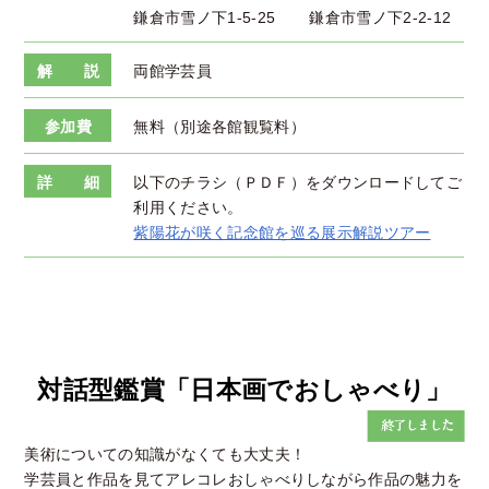
鎌倉市雪ノ下1-5-25
鎌倉市雪ノ下2-2-12
解 説
両館学芸員
参加費
無料（別途各館観覧料）
詳 細
以下のチラシ（ＰＤＦ）をダウンロードしてご
利用ください。
紫陽花が咲く記念館を巡る展示解説ツアー
対話型鑑賞「日本画でおしゃべり」
美術についての知識がなくても大丈夫！
学芸員と作品を見てアレコレおしゃべりしながら作品の魅力を