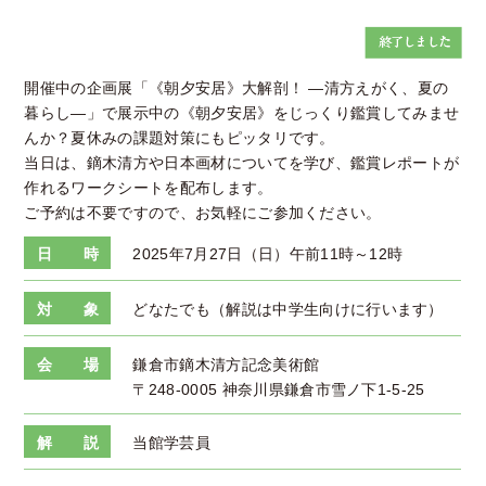
開催中の企画展「《朝夕安居》大解剖！ —清方えがく、夏の
暮らし—」で展示中の《朝夕安居》をじっくり鑑賞してみませ
んか？夏休みの課題対策にもピッタリです。
当日は、鏑木清方や日本画材についてを学び、鑑賞レポートが
作れるワークシートを配布します。
ご予約は不要ですので、お気軽にご参加ください。
日 時
2025年7月27日（日）午前11時～12時
対 象
どなたでも（解説は中学生向けに行います）
会 場
鎌倉市鏑木清方記念美術館
〒248-0005 神奈川県鎌倉市雪ノ下1-5-25
解 説
当館学芸員