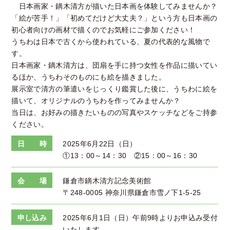
日本画家・鏑木清方が描いた日本画を体験してみませんか？
「絵が苦手！」「初めてだけど大丈夫？」という方も日本画の
初心者向けの画材で描くのでお気軽にご参加ください！
うちわは日本で古くから使われている、夏の代表的な風物で
す。
日本画家・鏑木清方は、団扇を手に持つ女性を作品に描いてい
るほか、うちわそのものにも絵を描きました。
展示室で清方の筆遣いをじっくり鑑賞した後に、うちわに絵を
描いて、オリジナルのうちわを作ってみませんか？
当日は、お好みの描きたいものの写真やスケッチなどをご持参
ください。
日 時
2025年6月22日（日）
①13：00～14：30 ②15：00～16：30
会 場
鎌倉市鏑木清方記念美術館
〒248-0005 神奈川県鎌倉市雪ノ下1-5-25
申し込み
2025年6月1日（日）午前9時よりお申込み受付
いたします。