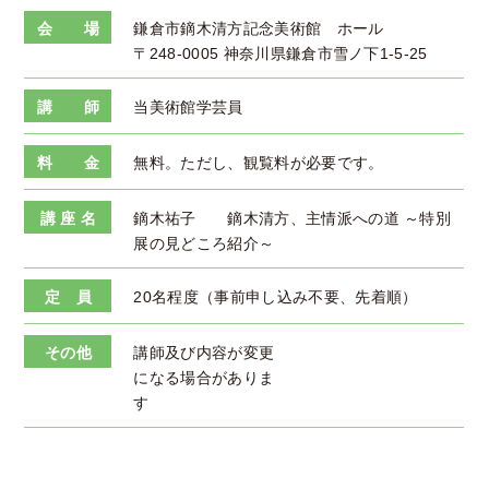
会 場
鎌倉市鏑木清方記念美術館 ホール
〒248-0005 神奈川県鎌倉市雪ノ下1-5-25
講 師
当美術館学芸員
料 金
無料。ただし、観覧料が必要です。
講 座 名
鏑木祐子 鏑木清方、主情派への道 ～特別
展の見どころ紹介～
定 員
20名程度（事前申し込み不要、先着順）
その他
講師及び内容が変更
になる場合がありま
す