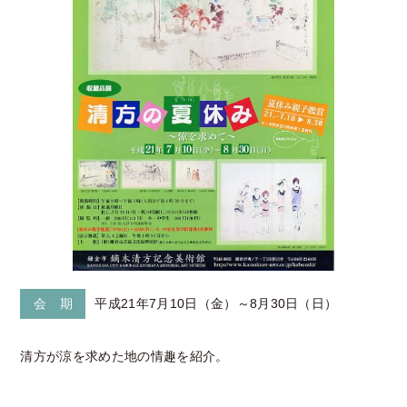
会 期
平成21年7月10日（金）～8月30日（日）
清方が涼を求めた地の情趣を紹介。