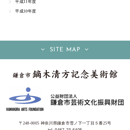
平成11年度
平成10年度
SITE MAP
〒248-0005 神奈川県鎌倉市雪ノ下一丁目５番25号
tel. 0467-23-6405