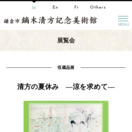
Jp
En
Fr
Others
MENU
展覧会
収蔵品展
清方の夏休み ―涼を求めて―