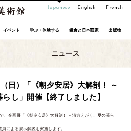
Japanese
English
French
イベント
学ぶ・体験する
鎌倉と日本画家
出版物
ニュース
4日（日）「《朝夕安居》大解剖！ ～
暮らし」開催【終了しました】
）まで、企画展「《朝夕安居》大解剖！ ～清方えがく、夏の暮ら
学芸員による展示解説を実施します。