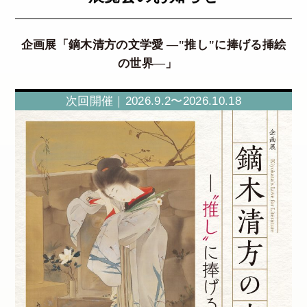
企画展「鏑木清方の文学愛 ―"推し"に捧げる挿絵
の世界―」
次回開催｜2026.9.2〜2026.10.18