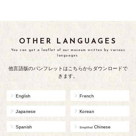
OTHER LANGUAGES
You can get a leaflet of our museum written by various
languages.
他言語版のパンフレットはこちらからダウンロードで
きます。
English
French
Japanese
Korean
Spanish
Chinese
Simplified