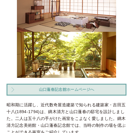
山口蓬春記念館ホームページへ
昭和期に活躍し、近代数奇屋造建築で知られる建築家・吉田五
十八(1894-1794)は、鏑木清方と山口蓬春の邸宅を設計しまし
た。二人は五十八の手がけた画室をこよなく愛しました。鏑木
清方記念美術館・山口蓬春記念館では、当時の制作の場を偲ぶ
ことができる画室をご紹介しています。