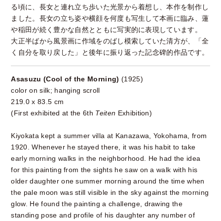
る頃に、長女と連れ立ち歩いた光景から着想し、本作を制作し
ました。長女の立ち姿や横顔を何度も写生して本画に臨み、蓮
や稲田が続く豊かな自然とともに写実的に表現しています。
大正半ばから風景画に作域をのばし模索していた清方が、「全
く自分を取り戻した」と後年に振り返った記念碑的作品です。
Asasuzu (Cool of the Morning)
(1925)
color on silk; hanging scroll
219.0 x 83.5 cm
(First exhibited at the 6th
Teiten
Exhibition)
Kiyokata kept a summer villa at Kanazawa, Yokohama, from
1920. Whenever he stayed there, it was his habit to take
early morning walks in the neighborhood. He had the idea
for this painting from the sights he saw on a walk with his
older daughter one summer morning around the time when
the pale moon was still visible in the sky against the morning
glow. He found the painting a challenge, drawing the
standing pose and profile of his daughter any number of