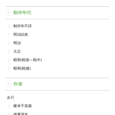
制作年代
制作年不詳
明治以前
明治
大正
昭和(戦前～戦中)
昭和(戦後)
作者
あ行
榎本千花俊
伊東深水