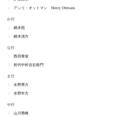
アンリ・オットマン Henry Ottmann
か行
鏑木照
鏑木清方
な行
西田青坡
初代中村吉右衛門
ま行
水野秀方
水野年方
や行
山川秀峰