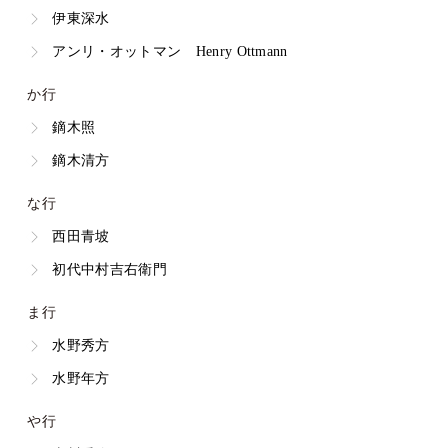
伊東深水
アンリ・オットマン Henry Ottmann
か行
鏑木照
鏑木清方
な行
西田青坡
初代中村吉右衛門
ま行
水野秀方
水野年方
や行