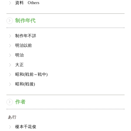
資料 Others
制作年代
制作年不詳
明治以前
明治
大正
昭和(戦前～戦中)
昭和(戦後)
作者
あ行
榎本千花俊