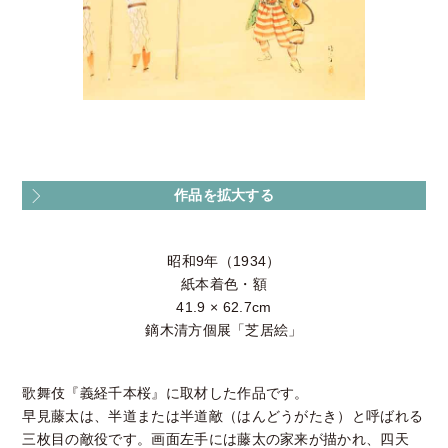
作品を拡大する
昭和9年（1934）
紙本着色・額
41.9 × 62.7cm
鏑木清方個展「芝居絵」
歌舞伎『義経千本桜』に取材した作品です。
早見藤太は、半道または半道敵（はんどうがたき）と呼ばれる
三枚目の敵役です。画面左手には藤太の家来が描かれ、四天