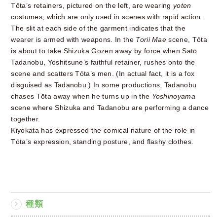
Tōta’s retainers, pictured on the left, are wearing
yoten
costumes, which are only used in scenes with rapid action.
The slit at each side of the garment indicates that the
wearer is armed with weapons. In the
Torii Mae
scene, Tōta
is about to take Shizuka Gozen away by force when Satō
Tadanobu, Yoshitsune’s faithful retainer, rushes onto the
scene and scatters Tōta’s men. (In actual fact, it is a fox
disguised as Tadanobu.) In some productions, Tadanobu
chases Tōta away when he turns up in the
Yoshinoyama
scene where Shizuka and Tadanobu are performing a dance
together.
Kiyokata has expressed the comical nature of the role in
Tōta’s expression, standing posture, and flashy clothes.
種類