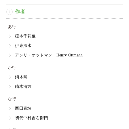
作者
あ行
榎本千花俊
伊東深水
アンリ・オットマン Henry Ottmann
か行
鏑木照
鏑木清方
な行
西田青坡
初代中村吉右衛門