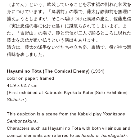
（よてん）という、武装していることを示す裾の割れた衣裳を
身につけています。「鳥居前」の場で、藤太は静御前を無理に
捕えようとしますが、そこへ駆けつけた義経の忠臣、佐藤忠信
（実は忠信の姿に化けた狐）に蹴散らされてしまいます。ま
た、「吉野山」の場で、静と忠信が二人で踊るところに現れた
藤太を忠信が追い払うという演出もあります。
清方は、藤太の派手ないでたちや立ち姿、表情で、役が持つ滑
稽味を表しました。
Hayami no Tōta (The Comical Enemy)
(1934)
color on paper; framed
41.9 x 62.7 cm
(First exhibited at Kaburaki Kiyokata Koten[Solo Exhibition]
Shibai-e
)
This depiction is a scene from the Kabuki play
Yoshitsune
Senbonzakura
.
Characters such as Hayami no Tōta with both villainous and
comical elements are referred to as
handō
or
handōgataki
.