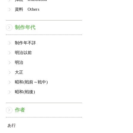
資料 Others
制作年代
制作年不詳
明治以前
明治
大正
昭和(戦前～戦中)
昭和(戦後)
作者
あ行