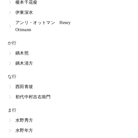
榎本千花俊
伊東深水
アンリ・オットマン Henry
Ottmann
か行
鏑木照
鏑木清方
な行
西田青坡
初代中村吉右衛門
ま行
水野秀方
水野年方