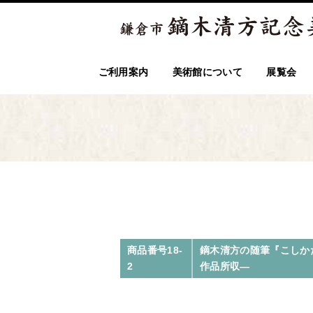
ご利用案内
美術館について
展覧会
商品番号18-
鏑木清方の随筆『こしか
2
作品所収―