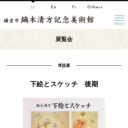
Jp
En
Fr
Others
MENU
展覧会
常設展
下絵とスケッチ 後期