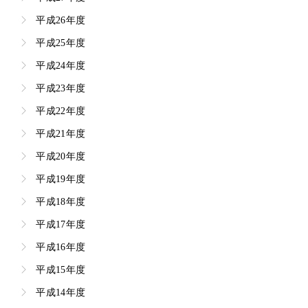
平成26年度
平成25年度
平成24年度
平成23年度
平成22年度
平成21年度
平成20年度
平成19年度
平成18年度
平成17年度
平成16年度
平成15年度
平成14年度