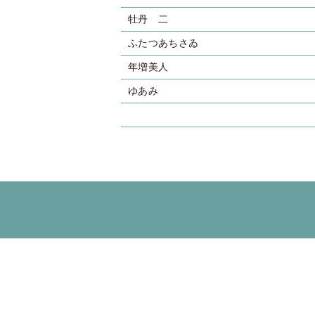
牡丹 二
ふたつあちさゐ
年増美人
ゆあみ