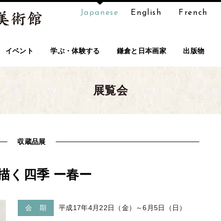
Japanese
English
French
イベント
学ぶ・体験する
鎌倉と日本画家
出版物
展覧会
収蔵品展
描く四季 ー春ー
会 期
平成17年4月22日（金）～6月5日（日）