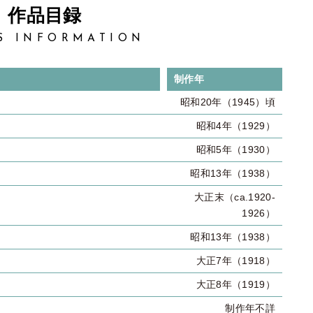
作品目録
S INFORMATION
制作年
昭和20年（1945）頃
昭和4年（1929）
昭和5年（1930）
昭和13年（1938）
大正末（ca.1920-
1926）
昭和13年（1938）
大正7年（1918）
大正8年（1919）
制作年不詳