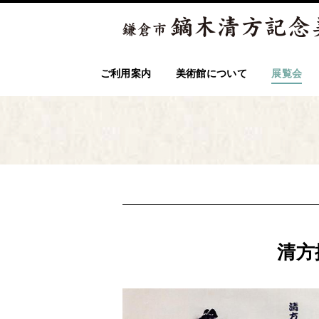
ご利用案内
美術館について
展覧会
清方