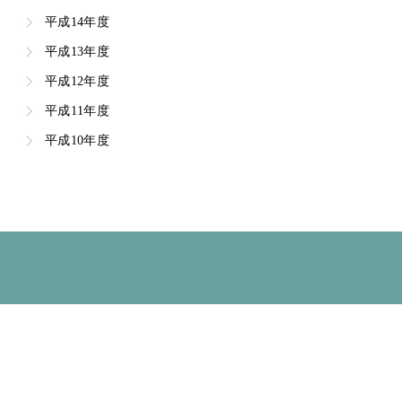
平成14年度
平成13年度
平成12年度
平成11年度
平成10年度