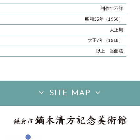
制作年不詳
昭和35年（1960）
大正期
大正7年（1918）
以上 当館蔵
SITE MAP