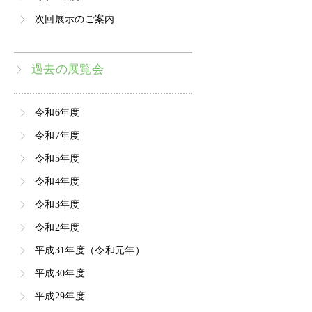
次回展示のご案内
過去の展覧会
令和6年度
令和7年度
令和5年度
令和4年度
令和3年度
令和2年度
平成31年度（令和元年）
平成30年度
平成29年度