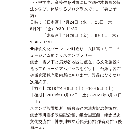
小・中学生、高校生を対象に日本画や木版画の技
法を学び、体験するプログラムです。（要ご予
約）
日時：【日本画】7月24日（水）、25日（木）、
8月2日（金）9:30~11:30
【木版画】7月26日（金）、8月1日（木）
9:30~11:30
◆鎌倉文化ゾーン 小町通り・八幡宮エリア ミ
ュージアムめぐりスタンプラリー
鎌倉・雪ノ下と扇ガ谷地区に点在する文化施設を
巡ってミュージアムグッズをゲット！台紙は各館
や鎌倉駅観光案内所にあります。景品はなくなり
次第終了。
【前期】2019年4月6日（土）~10月5日（土）
【後期】2019年10月12日（土）~2020年3月21日
（土）
スタンプ設置場所：鎌倉市鏑木清方記念美術館、
鎌倉市川喜多映画記念館、鎌倉国宝館、鎌倉歴史
文化交流館、神奈川県立近代美術館 鎌倉別館（後
期のみ）