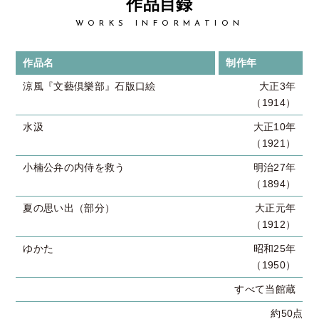
作品目録
WORKS INFORMATION
作品名
制作年
涼風『文藝倶樂部』石版口絵
大正3年
（1914）
水汲
大正10年
（1921）
小楠公弁の内侍を救う
明治27年
（1894）
夏の思い出（部分）
大正元年
（1912）
ゆかた
昭和25年
（1950）
すべて当館蔵
約50点