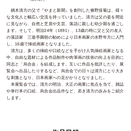
鏑木清方の父で『やまと新聞』を創刊した條野採菊は、様々
な文化人と幅広い交流を持っていました。清方は父の姿を間近
に見ながら、自然と芝居や文芸、落語に親しむ幼少期を過ごし
ます。そして、明治24年（1891）、13歳の時に父と父の友人
の落語家 三遊亭圓朝の勧めにより日本画家の水野年方に入門
し、16歳で挿絵画家となりました。
清方は、多くの挿絵や口絵などを手がけ人気挿絵画家となる
中、自由な題材による作品制作や肉筆画の技術の向上を目的に
同志と「烏合会」を結成します。互いに作品を批評したり、展
覧会へ出品したりするなど、烏合会での日々は清方にとり大き
な刺激となり、日本画家への足がかりとなりました。
本展覧会では、清方の明治、大正の画業に焦点を当て、雑誌
や単行本の口絵、烏合会出品作など、若き清方の歩みをご紹介
します。