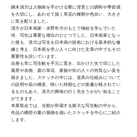
鏑木清方は人物画を手がける際に背景との調和や季節感
を大切にし、あわせて描く草花の種類や色合い、大きさ
に気を配りました。
清方が日本画家・水野年方のもとで挿絵を学んでいた
頃、写生は重要な稽古のひとつでした。日本画家となっ
た後も、清方は写生を日本画の技術における基本的な修
練と考え、日本画を学ぶ人々に向けた文章の中でもその
重要性を説いています。
自身も常に写生帖を手元に置き、出かけた先で目にした
風景や名物、庭の草花、家族や街の人々の何気ない姿を
描きました。スケッチの中には、道具の仕組みについて
の説明や花の構造、咲いた時期などの覚書が残されてい
るものもあり、清方の興味の行く先をうかがい知ること
ができます。
本展覧会では、当館が所蔵する膨大な写生帖の中から、
作品の構想や夏の風物を描いたスケッチを中心にご紹介
します。