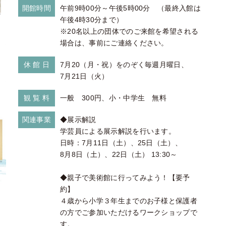
開館時間
午前9時00分～午後5時00分 （最終入館は
午後4時30分まで）
※20名以上の団体でのご来館を希望される
場合は、事前にご連絡ください。
休 館 日
7月20（月・祝）をのぞく毎週月曜日、
7月21日（火）
観 覧 料
一般 300円、小・中学生 無料
関連事業
◆展示解説
学芸員による展示解説を行います。
日時：7月11日（土）、25日（土）、
8月8日（土）、22日（土） 13:30～
◆親子で美術館に行ってみよう！【要予
約】
４歳から小学３年生までのお子様と保護者
の方でご参加いただけるワークショップで
す。