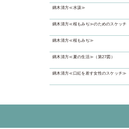
鏑木清方≪水汲≫
鏑木清方≪桜もみぢ≫のためのスケッチ
鏑木清方≪桜もみぢ≫
鏑木清方≪夏の生活≫（第27図）
鏑木清方≪口紅を差す女性のスケッチ≫