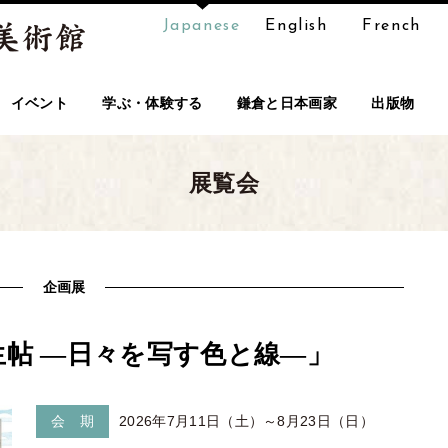
Japanese
English
French
イベント
学ぶ・体験する
鎌倉と日本画家
出版物
展覧会
企画展
生帖 ―日々を写す色と線―」
会 期
2026年7月11日（土）～8月23日（日）