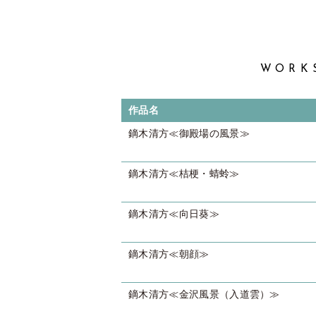
WORK
作品名
鏑木清方≪御殿場の風景≫
鏑木清方≪桔梗・蜻蛉≫
鏑木清方≪向日葵≫
鏑木清方≪朝顔≫
鏑木清方≪金沢風景（入道雲）≫