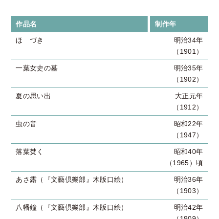
作品名
制作年
ほゝづき
明治34年
（1901）
一葉女史の墓
明治35年
（1902）
夏の思い出
大正元年
（1912）
虫の音
昭和22年
（1947）
落葉焚く
昭和40年
（1965）頃
あさ露（『文藝倶樂部』木版口絵）
明治36年
（1903）
八幡鐘（『文藝倶樂部』木版口絵）
明治42年
（1909）