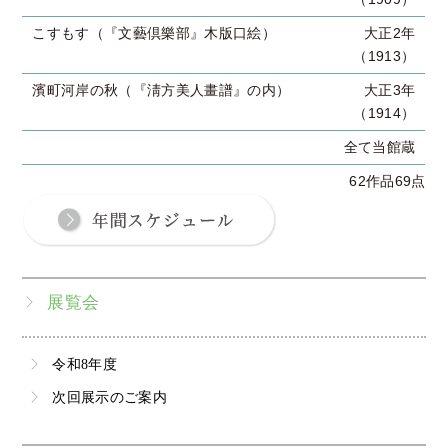
こすもす（『文藝倶樂部』木版口絵）
大正2年
（1913）
濱町河岸の秋（『淸方美人畫譜』の内）
大正3年
（1914）
全て当館蔵
62作品69点
展覧会
令和8年度
次回展示のご案内