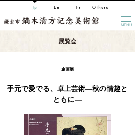
Jp
En
Fr
Others
MENU
展覧会
企画展
手元で愛でる、卓上芸術―秋の情趣と
ともに―