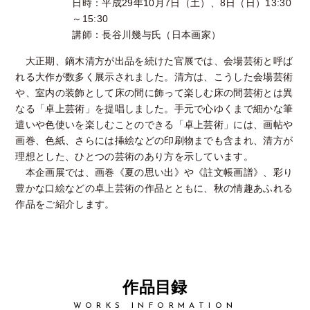
日時：平成29年10月7日（土）、8日（日）13:30
～15:30
講師：長谷川幾与氏（日本画家）
大正期、鏑木清方が出品を続けた官展では、会場芸術と呼ば
れる大作が数多く展示されました。清方は、こうした会場芸術
や、室内の装飾として床の間に飾って楽しむ床の間芸術とは異
なる「卓上芸術」を提唱しました。手元で心ゆくまで細かな筆
遣いや色使いを楽しむことのできる「卓上芸術」には、画帖や
画巻、色紙、さらには挿絵などの印刷物までも含まれ、清方が
理想とした、ひとつの芸術のあり方を示しています。
本企画展では、画巻《夏の思い出》や《註文帳画譜》、彩り
豊かな口絵などの卓上芸術の作品とともに、秋の情趣あふれる
作品をご紹介します。
作品目録
WORKS INFORMATION