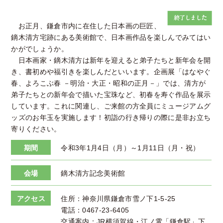
お正月、鎌倉市内に在住した日本画の巨匠、
鏑木清方宅跡にある美術館で、日本画作品を楽しんでみてはい
かがでしょうか。
日本画家・鏑木清方は新年を迎えると弟子たちと新年会を開
き、書初めや福引きを楽しんだといいます。企画展「はなやぐ
春、よろこぶ春 －明治・大正・昭和の正月－」では、清方が
弟子たちとの新年会で描いた宝珠など、初春を寿ぐ作品を展示
しています。これに関連し、ご来館の方全員にミュージアムグ
ッズのお年玉を実施します！初詣の行き帰りの際に是非お立ち
寄りください。
期間
令和3年1月4日（月）～1月11日（月・祝）
会場
鏑木清方記念美術館
アクセス
住所：神奈川県鎌倉市雪ノ下1-5-25
電話：0467-23-6405
交通案内：JR横須賀線・江ノ電「鎌倉駅」下