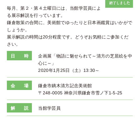
毎月、第２・第４土曜日には、当館学芸員によ
る展示解説を行っています。
鎌倉散策の合間に、美術館でゆったりと日本画鑑賞はいかがで
しょうか。
展示解説の時間は20分程度です。どうぞお気軽にご参加くだ
さい。
日 時
企画展「物語に魅せられて～清方の芝居絵を中
心に～」
2020年1月25日（土）13:30～
会 場
鎌倉市鏑木清方記念美術館
〒248-0005 神奈川県鎌倉市雪ノ下1-5-25
解 説
当館学芸員