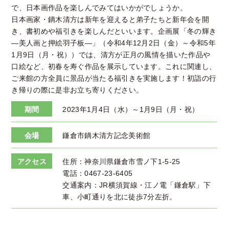
で、日本画作品を楽しんでみてはいかがでしょうか。
日本画家・鏑木清方は新年を迎えると弟子たちと新年会を開
き、書初めや福引きを楽しんだといいます。企画展「冬の輝き
—美人画と押絵羽子板―」（令和4年12月2日（金）～令和5年
1月9日（月・祝））では、清方が正月の風情を描いた作品や
口絵など、初春を寿ぐ作品を展示しています。これに関連し、
ご来館の方全員に景品が当たる福引きを実施します！初詣の行
き帰りの際に是非お立ち寄りください。
期間
2023年1月4日（水）～1月9日（月・祝）
会場
鎌倉市鏑木清方記念美術館
アクセス
住所：神奈川県鎌倉市雪ノ下1-5-25
電話：0467-23-6405
交通案内：JR横須賀線・江ノ電「鎌倉駅」下
車、小町通りを北に徒歩7分左折。