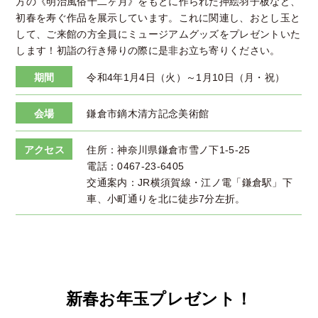
方の《明治風俗十二ヶ月》をもとに作られた押絵羽子板など、
初春を寿ぐ作品を展示しています。これに関連し、おとし玉と
して、ご来館の方全員にミュージアムグッズをプレゼントいた
します！初詣の行き帰りの際に是非お立ち寄りください。
期間
令和4年1月4日（火）～1月10日（月・祝）
会場
鎌倉市鏑木清方記念美術館
アクセス
住所：神奈川県鎌倉市雪ノ下1-5-25
電話：0467-23-6405
交通案内：JR横須賀線・江ノ電「鎌倉駅」下
車、小町通りを北に徒歩7分左折。
新春お年玉プレゼント！