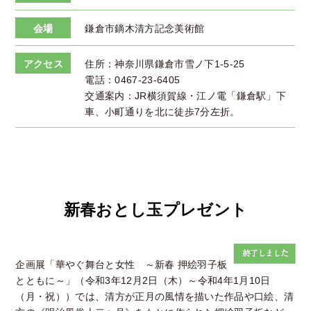
会場
鎌倉市鏑木清方記念美術館
アクセス
住所：神奈川県鎌倉市雪ノ下1-5-25
電話：0467-23-6405
交通案内：JR横須賀線・江ノ電「鎌倉駅」下
車、小町通りを北に徒歩7分左折。
新春おとし玉プレゼント
企画展「華やぐ舞台と女性 ～新春 押絵羽子板
とともに～」（令和3年12月2日（木）～令和4年1月10日
（月・祝））では、清方が正月の風情を描いた作品や口絵、清