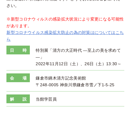
さい。
※新型コロナウィルスの感染拡大状況により変更になる可能性
があります。
新型コロナウイルス感染拡大防止の為の対策はについてはこち
ら
日 時
特別展「清方の大正時代 ―至上の美を求めて
―」
2022年11月12日（土）、26日（土）13:30～
会 場
鎌倉市鏑木清方記念美術館
〒248-0005 神奈川県鎌倉市雪ノ下1-5-25
解 説
当館学芸員