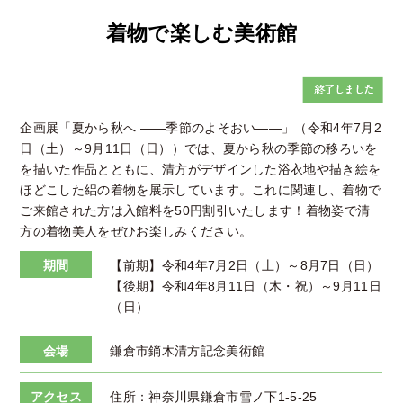
着物で楽しむ美術館
企画展「夏から秋へ ――季節のよそおい――」（令和4年7月2
日（土）～9月11日（日））では、夏から秋の季節の移ろいを
を描いた作品とともに、清方がデザインした浴衣地や描き絵を
ほどこした絽の着物を展示しています。これに関連し、着物で
ご来館された方は入館料を50円割引いたします！着物姿で清
方の着物美人をぜひお楽しみください。
期間
【前期】令和4年7月2日（土）～8月7日（日）
【後期】令和4年8月11日（木・祝）～9月11日
（日）
会場
鎌倉市鏑木清方記念美術館
アクセス
住所：神奈川県鎌倉市雪ノ下1-5-25