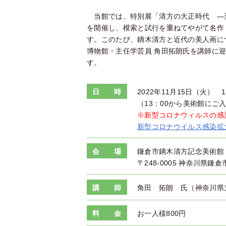
当館では、特別展「清方の大正時代 ―至上
を開催し、模索と試行を重ねてやがて名作
す。このたび、鏑木清方と近代の美人画に
博物館・主任学芸員 角田拓朗氏を講師に
す。
日 時
2022年11月15日（火） 1
（13：00から美術館にご
※新型コロナウィルスの感
新型コロナウイルス感染拡
会 場
鎌倉市鏑木清方記念美術館
〒248-0005 神奈川県鎌倉
講 師
角田 拓朗 氏（神奈川県
料 金
お一人様800円