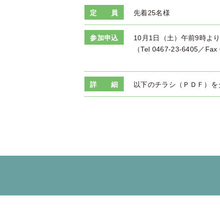
定 員
先着25名様
参加申込
10月1日（土）午前9時
（Tel 0467-23-6405／Fax
詳 細
以下のチラシ（ＰＤＦ）を