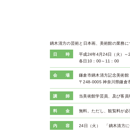
鏑木清方の芸術と日本画、美術館の業務に
日 時
平成24年4月24日（火）～
各日10：00～11：00
会 場
鎌倉市鏑木清方記念美術館
〒248-0005 神奈川県鎌倉
講 師
当美術館学芸員、及び客員
料 金
無料。ただし、観覧料が必
内 容
24日（火） 「鏑木清方