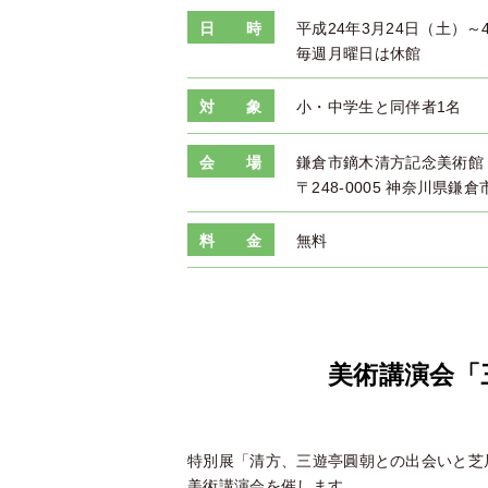
日 時
平成24年3月24日（土）～
毎週月曜日は休館
対 象
小・中学生と同伴者1名
会 場
鎌倉市鏑木清方記念美術館
〒248-0005 神奈川県鎌倉
料 金
無料
美術講演会「
特別展「清方、三遊亭圓朝との出会いと芝
美術講演会を催します。