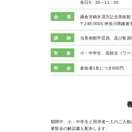
各日9：30～11：30
会 場
鎌倉市鏑木清方記念美術館
〒248-0005 神奈川県鎌倉
講 師
当美術館学芸員、及び客員
対 象
小・中学生、高校生（ワー
料 金
参加者1名につき600円
期間中、小・中学生と同伴者一人のご入館
展覧会の解説書も配布します。