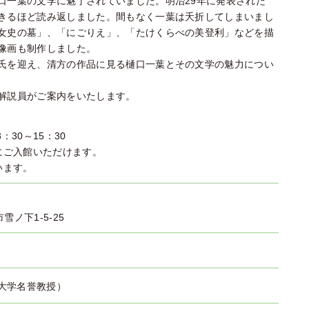
口一葉の文学に魅了されていました。明治29年に発表された
きるほど読み返しました。間もなく一葉は夭折してしまいまし
女史の墓」、「にごりえ」、「たけくらべの美登利」などを描
像画も制作しました。
氏を迎え、清方の作品に見る樋口一葉とその文学の魅力につい
解説員がご案内をいたします。
：30～15：30
館にご入館いただけます。
います。
市雪ノ下1-5-25
）
大学名誉教授）