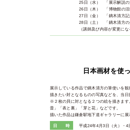
25日（水） 「展示解説
26日（木） 「博物館の
27日（金） 「鏑木清方
28日（土） 「鏑木清方
（講師及び内容が変更にな
日本画材を使
展示している作品で鏑木清方の筆使いを観
描きたい対となるものの写真などを、当日
※２枚の貝に対となる２つの絵を描きます
昔」「表と裏」「芽と花」などです。
描いた作品は鎌倉駅地下道ギャラリーに展
日 時
平成24年4月3日（火）・