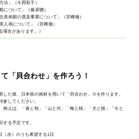
の方法」（今西彩子）
活動について」（篠原聰）
記念美術館の普及事業について」（宮﨑徹）
の美人画について」（宮﨑徹）
る場合があります。）
って「貝合わせ」を作ろう！
察した後、日本画の画材を用いて「貝合わせ」※を作ります。
持参してください。
。例えば、「春と秋」「山と河」「梅と桜」「犬と猫」「今と
示する予定です。
4日（水）のうち希望する1日