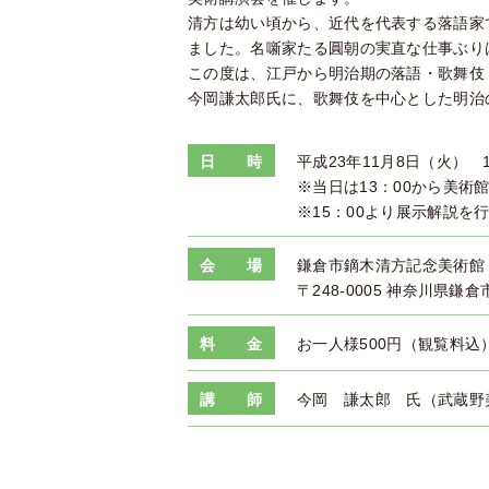
清方は幼い頃から、近代を代表する落語家
ました。名噺家たる圓朝の実直な仕事ぶり
この度は、江戸から明治期の落語・歌舞伎
今岡謙太郎氏に、歌舞伎を中心とした明治
日 時
平成23年11月8日（火） 1
※当日は13：00から美術
※15：00より展示解説を
会 場
鎌倉市鏑木清方記念美術館
〒248-0005 神奈川県鎌倉
料 金
お一人様500円（観覧料込
講 師
今岡 謙太郎 氏（武蔵野