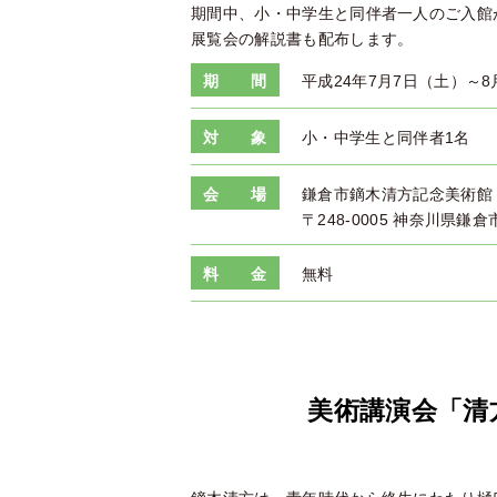
期間中、小・中学生と同伴者一人のご入館
展覧会の解説書も配布します。
期 間
平成24年7月7日（土）～8
対 象
小・中学生と同伴者1名
会 場
鎌倉市鏑木清方記念美術館
〒248-0005 神奈川県鎌倉
料 金
無料
美術講演会「清