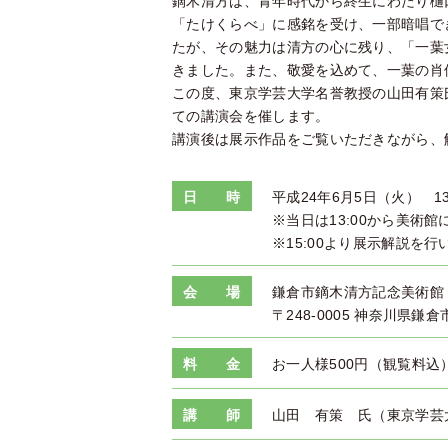
鏑木清方は、青年時代から終生にわたり樋
「たけくらべ」に感銘を受け、一部暗唱で
たが、その魅力は清方の心に残り、「一葉
きました。また、敬愛を込めて、一葉の肖
この度、東京学芸大学名誉教授の山田有策
ての講演会を催します。
講演後は展示作品をご覧いただきながら、
日 時
平成24年6月5日（火） 13
※当日は13:00から美術
※15:00より展示解説を行
会 場
鎌倉市鏑木清方記念美術館
〒248-0005 神奈川県鎌倉
料 金
お一人様500円（観覧料込
講 師
山田 有策 氏（東京学芸